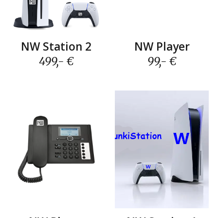
N
W Station
2
N
W
Player
499,- €
99,- €