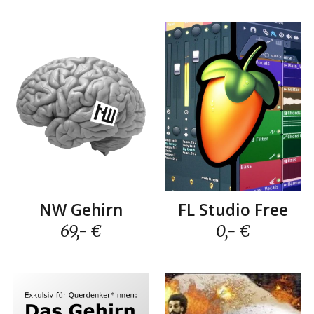
FL Studio Free
NW Gehirn
0,- €
69
,- €