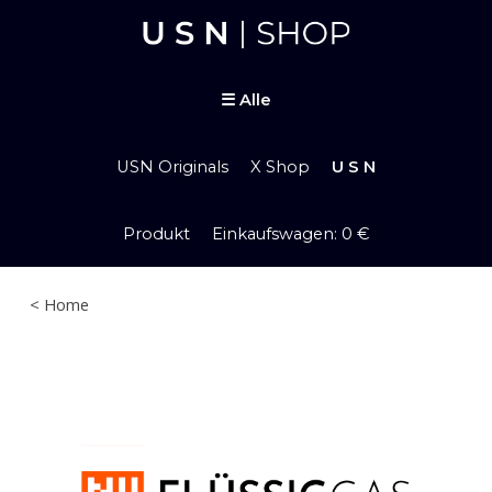
Skip to main content
Skip to navigation
☰
Alle
USN Originals
X Shop
U S N
Produkt Einkaufswagen: 0 €
< Home