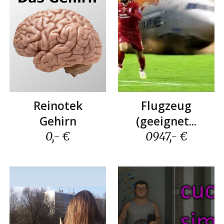
Reinotek
Flugzeug
G
ehirn
(geeignet...
0,- €
0
947
,- €