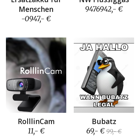
Menschen
9476942
,- €
-0947
,- €
RolllinCam
Bubatz
11
,- €
6
9,- €
99,- €