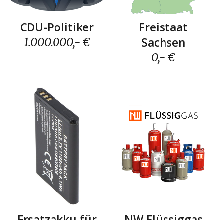
Freistaat
CDU-Politiker
Sachse
n
1.000.000
,- €
0
,- €
NW Flüssiggas
Ersatzakku für