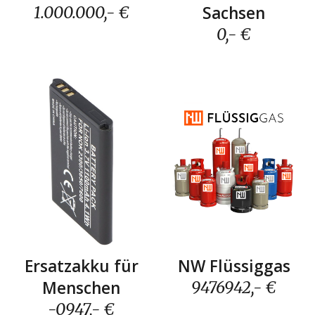
Sachse
n
1.000.000
,- €
0
,- €
NW Flüssiggas
Ersatzakku für
Menschen
9476942
,- €
-0947
,- €