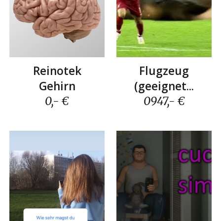
Reinotek
Flugzeug
G
ehirn
(geeignet...
0,- €
0
947
,- €