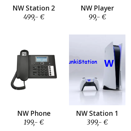
N
W Station
2
N
W
Player
499,- €
99,- €
NW Station 1
NW Phone
399,- €
199,- €