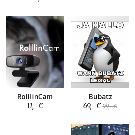
RolllinCam
Bubatz
11
,- €
6
9,- €
99,- €