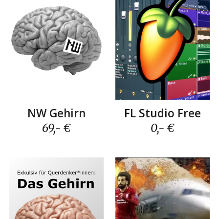
FL Studio Free
NW Gehirn
0,- €
69
,- €