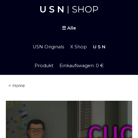
Skip to main content
Skip to navigation
☰
Alle
USN Originals
X Shop
U S N
Produkt Einkaufswagen: 0 €
< Home