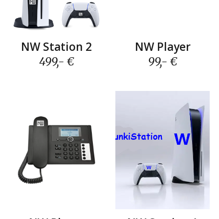
N
W Station
2
N
W
Player
499,- €
99,- €