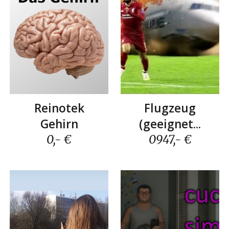
Reinotek
Flugzeug
G
ehirn
(geeignet...
0,- €
0
947
,- €