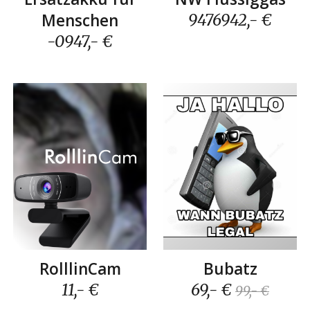
Menschen
9476942
,- €
-0947
,- €
RolllinCam
Bubatz
11
,- €
6
9,- €
99,- €