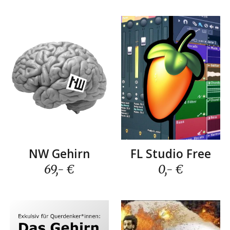
FL Studio Free
NW Gehirn
0,- €
69
,- €