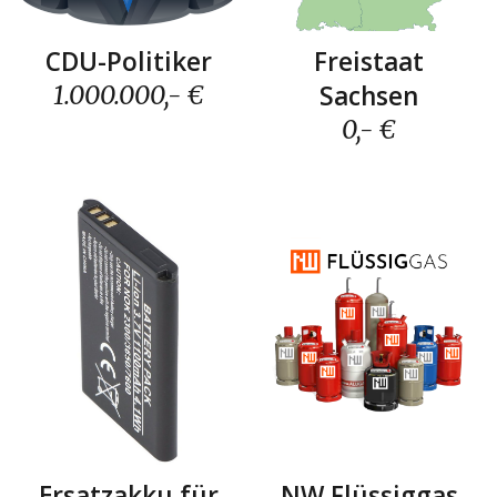
Freistaat
CDU-Politiker
Sachse
n
1.000.000
,- €
0
,- €
NW Flüssiggas
Ersatzakku für