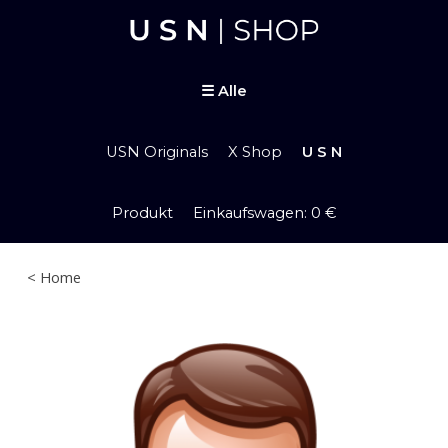
Skip to main content
Skip to navigation
☰
Alle
USN Originals
X Shop
U S N
Produkt Einkaufswagen: 0 €
< Home