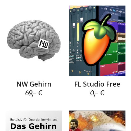
FL Studio Free
NW Gehirn
0,- €
69
,- €