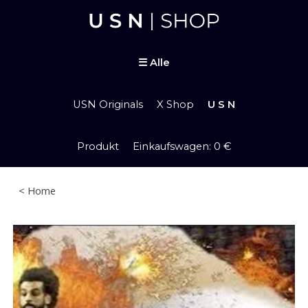
Skip to main content
Skip to navigation
☰
Alle
USN Originals
X Shop
U S N
Produkt Einkaufswagen: 0 €
< Home