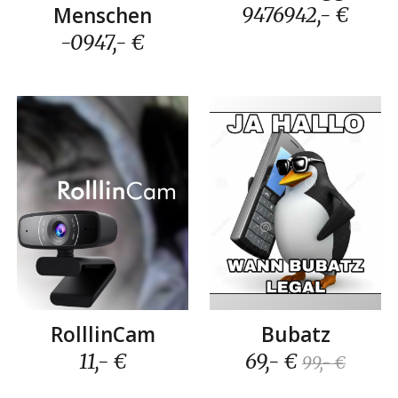
Menschen
9476942
,- €
-0947
,- €
RolllinCam
Bubatz
11
,- €
6
9,- €
99,- €