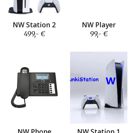
N
W Station
2
N
W
Player
499,- €
99,- €
NW Station 1
NW Phone