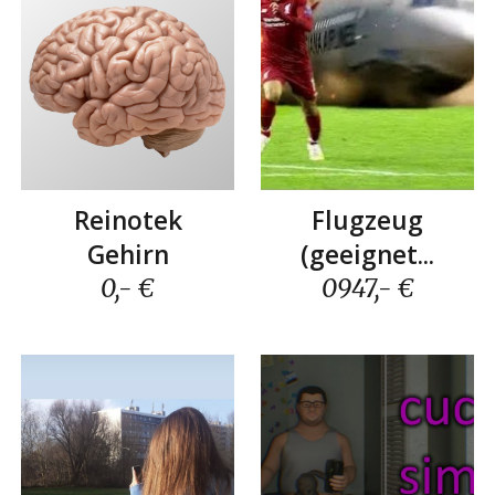
Reinotek
Flugzeug
G
ehirn
(geeignet...
0,- €
0
947
,- €